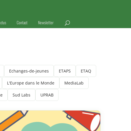
ctus
Contact
Newsletter
Echanges-de-jeunes
ETAPS
ETAQ
L'Europe dans le Monde
MediaLab
te
Sud Labs
UPRAB