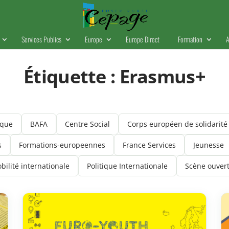
Services Publics
Europe
Europe Direct
Formation
A
Étiquette :
Erasmus+
ique
BAFA
Centre Social
Corps européen de solidarité
s
Formations-europeennes
France Services
Jeunesse
bilité internationale
Politique Internationale
Scène ouver