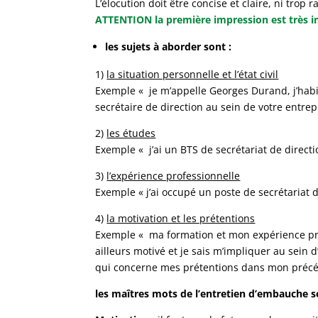
L’élocution doit être concise et claire, ni trop r
ATTENTION la première impression est très im
les sujets à aborder sont :
1)
la situation personnelle et l’état civil
Exemple « je m’appelle Georges Durand, j’habit
secrétaire de direction au sein de votre entrep
2)
les études
Exemple « j’ai un BTS de secrétariat de directi
3)
l’expérience professionnelle
Exemple « j’ai occupé un poste de secrétariat 
4)
la motivation et les prétentions
Exemple « ma formation et mon expérience profe
ailleurs motivé et je sais m’impliquer au sein 
qui concerne mes prétentions dans mon précéde
les maîtres mots de l’entretien d’embauche s