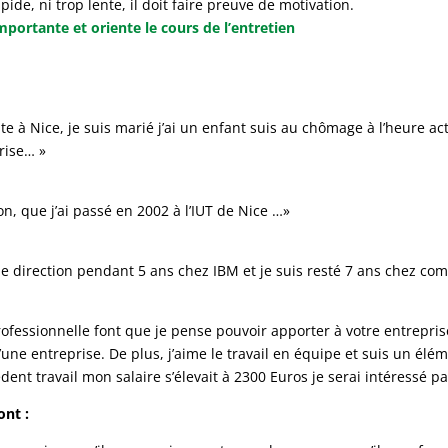
apide, ni trop lente, il doit faire preuve de motivation.
portante et oriente le cours de l’entretien
e à Nice, je suis marié j’ai un enfant suis au chômage à l’heure ac
rise… »
on, que j’ai passé en 2002 à l’IUT de Nice …»
de direction pendant 5 ans chez IBM et je suis resté 7 ans chez co
ssionnelle font que je pense pouvoir apporter à votre entreprise 
d’une entreprise. De plus, j’aime le travail en équipe et suis un é
nt travail mon salaire s’élevait à 2300 Euros je serai intéressé
ont :