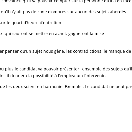
t convaincu qu’il va pouvoir compter sur la personne qu’il a en face
is, qu’il n’y ait pas de zone d’ombres sur aucun des sujets abordés
sur le quart d’heure d’entretien
ux, qui sauront se mettre en avant, gagneront la mise
sser penser qu’un sujet nous gène, les contradictions, le manque de
 au plus le candidat va pouvoir présenter l’ensemble des sujets qu’
ns il donnera la possibilité à l’employeur d’intervenir.
ut que les deux soient en harmonie. Exemple : Le candidat ne peut pas