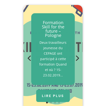
Formation
Skill for the
future –
Pologne
Deux travailleurs
jeunesse du
CEPAGE ont
participé à cette
formation Quand
et où ? 15-
23.02.2019...
LIRE PLUS