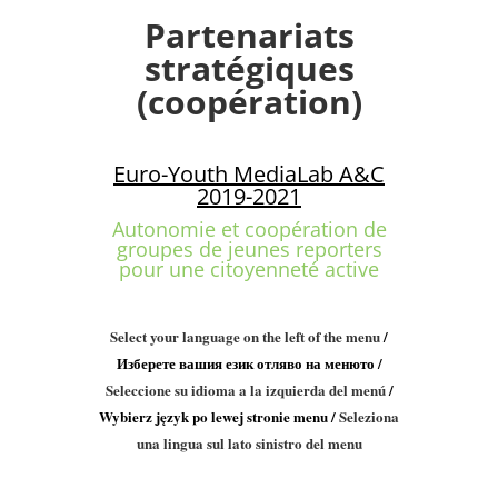
Partenariats
stratégiques
(coopération)
Euro-Youth MediaLab A&C
2019-2021
Autonomie et coopération de
groupes de jeunes reporters
pour une citoyenneté active
Select your language on the left of the menu
/
Изберете вашия език отляво на менюто
/
Seleccione su idioma a la izquierda del menú
/
Wybierz język po lewej stronie menu
/
Seleziona
una lingua sul lato sinistro del menu