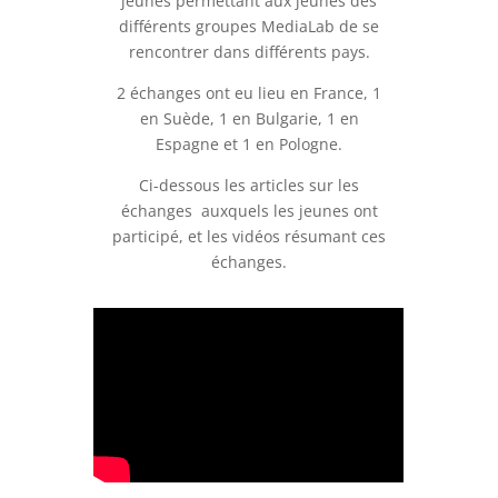
jeunes permettant aux jeunes des
différents groupes MediaLab de se
rencontrer dans différents pays.
2 échanges ont eu lieu en France, 1
en Suède, 1 en Bulgarie, 1 en
Espagne et 1 en Pologne.
Ci-dessous les articles sur les
échanges auxquels les jeunes ont
participé, et les vidéos résumant ces
échanges.