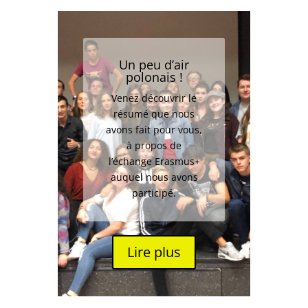
Un peu d’air
polonais !
Venez découvrir le
résumé que nous
avons fait pour vous,
à propos de
l’échange Erasmus+
auquel nous avons
participé.
Lire plus