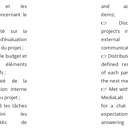
s et les
and admi
oncernant le
items;
👉
Disc
té sur la
project’s 
’évaluation
external
 du projet ;
communicat
le budget et
👉
Distribut
éments
defined res
s ;
of each pa
uté de la
the next me
ion interne
👉
Met with
u projet ;
MediaLab p
é les tâches
for a chat
ini les
expecta
ilités de
answeri