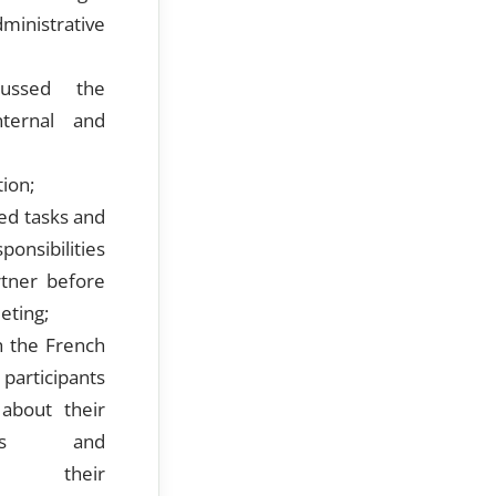
nistrative
ussed the
internal and
ion;
ed tasks and
ponsibilities
rtner before
eting;
 the French
articipants
 about their
tions and
ng their