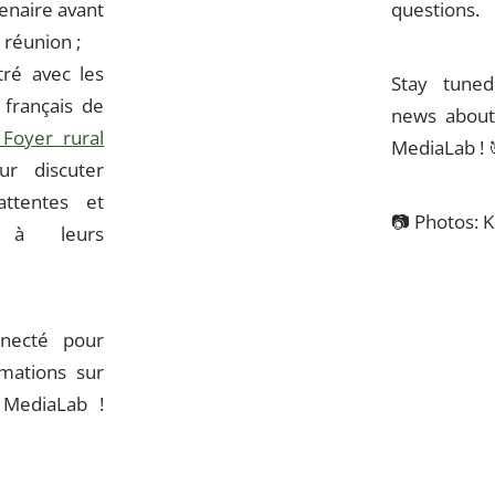
enaire avant
questions.
 réunion ;
ré avec les
Stay tune
 français de
news about
Foyer rural
MediaLab !
r discuter
ttentes et
📷
Photos: K
 à leurs
necté pour
rmations sur
 MediaLab !