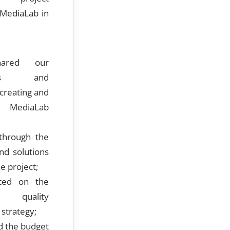
 MediaLab in
red our
nces and
 creating and
ng MediaLab
through the
nd solutions
e project;
ted on the
s quality
strategy;
 the budget