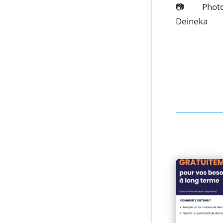
📷
Photo
Deineka