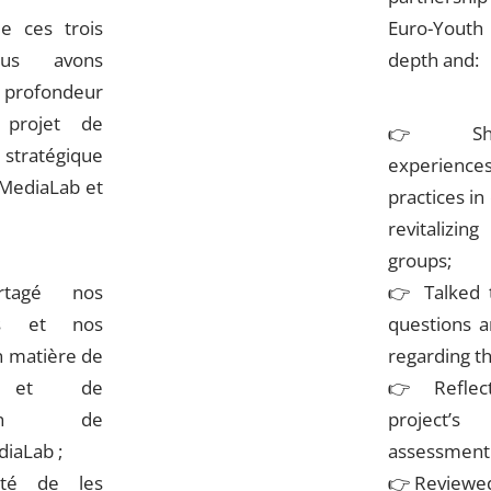
e ces trois
Euro-Youth
ous avons
depth and:
 profondeur
projet de
👉
Sha
 stratégique
experie
MediaLab et
practices in
revitalizi
groups;
tagé nos
👉
Talked 
es et nos
questions a
n matière de
regarding th
n et de
👉
Reflec
sation de
project’
iaLab ;
assessment 
té de les
👉
Reviewed