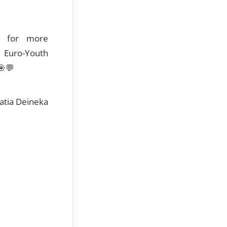
d for more
 Euro-Youth
🎯
💬
atia Deineka