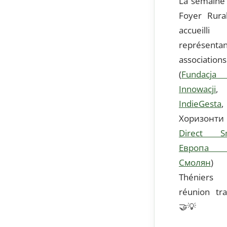
La semaine 
Foyer Rura
accuei
représent
association
(
Fundacja
Innowacji
IndieGesta
Хоризо
Direct S
Европа 
Смолян
) 
Théniers
réunion tra
🤝
💡