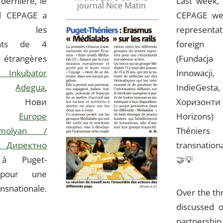
dernière, le
Last week,
journal Nice Matin
l CEPAGE a
CEPAGE we
lli les
represent
ants de 4
foreign a
s étrangères
(Fundacja
 Inkubator
Innowacj
,
Adegua
,
IndieGe
, Нови
Хоризон
нти
Europe
Horizons)
molyan /
Thénie
Директно
transnatio
à Puget-
🤝
💡
 pour une
nsnationale.
Over the th
discussed o
partnersh