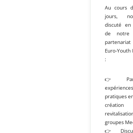
Au cours d
jours, n
discuté en
de notre 
partenariat
Euro-Youth 
:
👉
Par
expérienc
pratiques e
créatio
revitali
groupes Med
👉
Discu