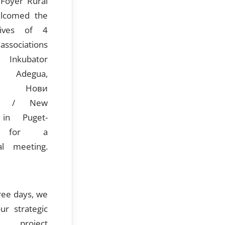
 Foyer Rural
lcomed the
atives of 4
ssociations
 Inkubator
i, Adegua,
sta, Нови
ти / New
 in Puget-
rs for a
nal meeting.
ree days, we
ur strategic
ip project