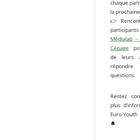
chaque part
la prochaine
👉
Rencont
participants
Médialab – 
Cépage
pou
de leurs a
répondre
questions.
Restez con
plus d’info
Euro-Youth
🔔