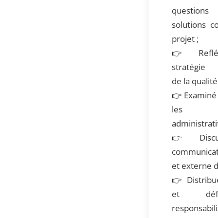
question
solutions c
projet ;
👉
Reflé
stratégie d
de la qualité
👉
Examiné 
les él
administratif
👉
Disc
communicat
et externe d
👉
Distribu
et déf
responsab