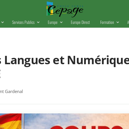
Services Publics
Europe
Europe Direct
Formation
A
s Langues et Numériqu
E
t Gardenal