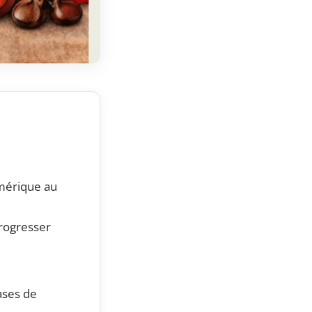
umérique au
rogresser
ases de