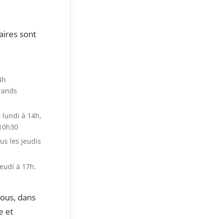
ires sont
4h
grands
:
lundi à 14h,
 10h30
us les jeudis
eudi à 17h.
tous, dans
e et