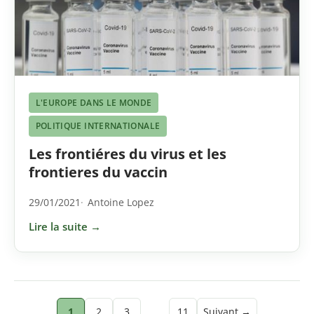
L'EUROPE DANS LE MONDE
POLITIQUE INTERNATIONALE
Les frontiéres du virus et les
frontieres du vaccin
29/01/2021
Antoine Lopez
Lire la suite →
Pagination
1
2
3
…
11
Suivant →