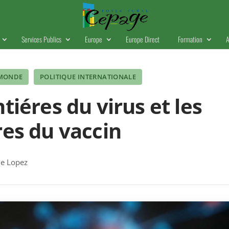
Services Publics
Europe
Europe Direct
Formation
A
 MONDE
POLITIQUE INTERNATIONALE
tiéres du virus et les
res du vaccin
e Lopez