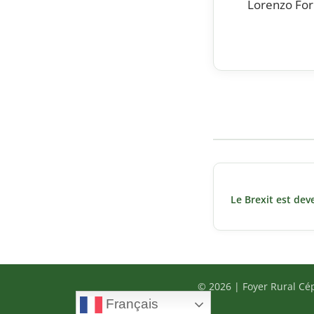
Lorenzo For
Navigation
de
Le Brexit est dev
l’article
© 2026 | Foyer Rural Cé
Français