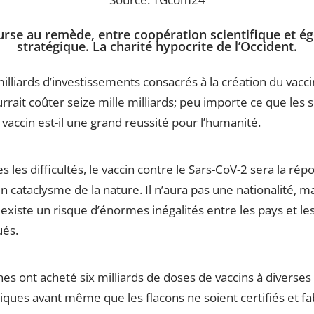
urse au remède, entre coopération scientifique et é
stratégique. La charité hypocrite de l’Occident.
illiards d’investissements consacrés à la création du vacc
urrait coûter seize mille milliards; peu importe ce que les 
 vaccin est-il une grand reussité pour l’humanité.
s les difficultés, le vaccin contre le Sars-CoV-2 sera la ré
 cataclysme de la nature. Il n’aura pas une nationalité, ma
il existe un risque d’énormes inégalités entre les pays et le
ués.
hes ont acheté six milliards de doses de vaccins à diverses
ques avant même que les flacons ne soient certifiés et fa