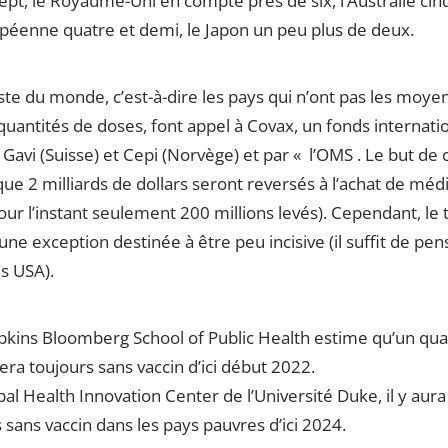
pt, le Royaume-Uni en compte près de six, l’Australie cin
opéenne quatre et demi, le Japon un peu plus de deux.
te du monde, c’est-à-dire les pays qui n’ont pas les moye
uantités de doses, font appel à Covax, un fonds internatio
Gavi (Suisse) et Cepi (Norvège) et par « l’OMS . Le but de 
que 2 milliards de dollars seront reversés à l’achat de mé
pour l’instant seulement 200 millions levés). Cependant, le t
une exception destinée à être peu incisive (il suffit de pen
s USA).
pkins Bloomberg School of Public Health estime qu’un qua
era toujours sans vaccin d’ici début 2022.
bal Health Innovation Center de l’Université Duke, il y aura
 sans vaccin dans les pays pauvres d’ici 2024.