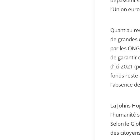
dépassent se
l’Union eur
Quant au res
de grandes q
par les ONG 
de garantir 
d’ici 2021 (
fonds reste 
l’absence de
La Johns Ho
l’humanité s
Selon le Glo
des citoyens