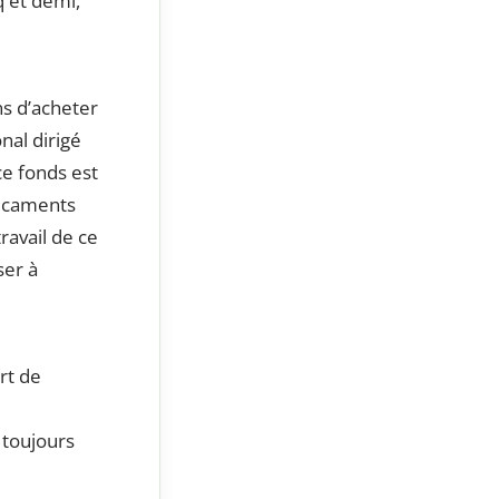
q et demi,
ns d’acheter
nal dirigé
ce fonds est
dicaments
ravail de ce
ser à
rt de
 toujours