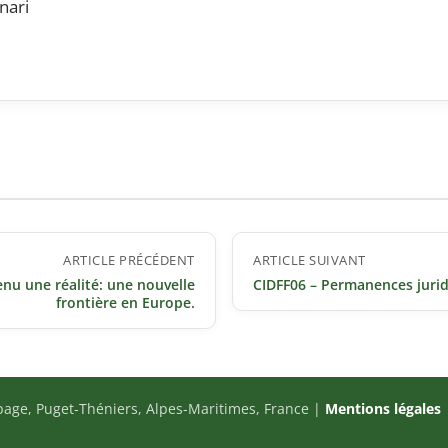
nari
ARTICLE PRÉCÉDENT
ARTICLE SUIVANT
enu une réalité: une nouvelle
CIDFF06 – Permanences juri
frontière en Europe.
page, Puget-Théniers, Alpes-Maritimes, France |
Mentions légales