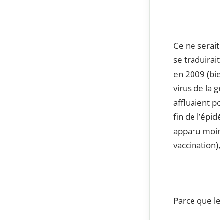
Ce ne serait
se traduirait
en 2009 (bi
virus de la 
affluaient p
fin de l’ép
apparu moin
vaccination)
Parce que les