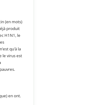
cin (en mots)
déjà produit
ec H1N1, le
hes
’est qu’à la
le virus est
a
 pauvres.
ique) en ont.