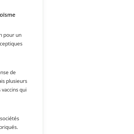
goïsme
in pour un
sceptiques
ponse de
is plusieurs
s vaccins qui
 sociétés
briqués.