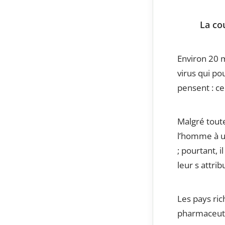
La co
Environ 20 m
virus qui po
pensent : ce
Malgré toute
l’homme à un
; pourtant, 
leur s attrib
Les pays ric
pharmaceuti