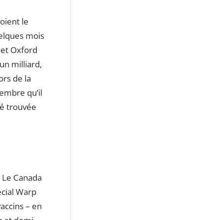
oient le
elques mois
 et Oxford
un milliard,
ors de la
embre qu’il
té trouvée
. Le Canada
écial Warp
vaccins – en