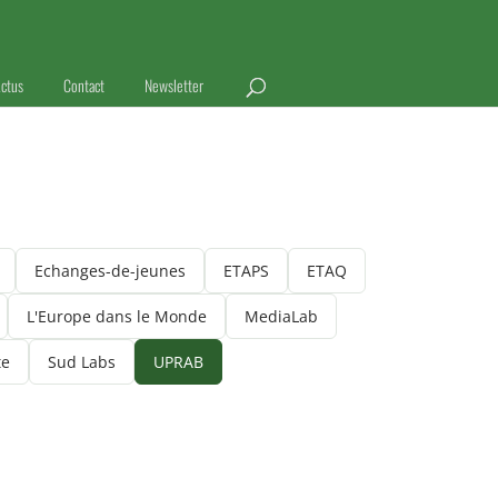
ctus
Contact
Newsletter
Echanges-de-jeunes
ETAPS
ETAQ
L'Europe dans le Monde
MediaLab
te
Sud Labs
UPRAB