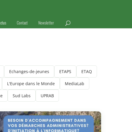
ctus
Contact
Newsletter
Echanges-de-jeunes
ETAPS
ETAQ
L'Europe dans le Monde
MediaLab
te
Sud Labs
UPRAB