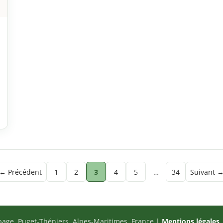
← Précédent
1
2
3
4
5
…
34
Suivant 
page, Puget-Théniers, Alpes-Maritimes, France |
Mentions légales