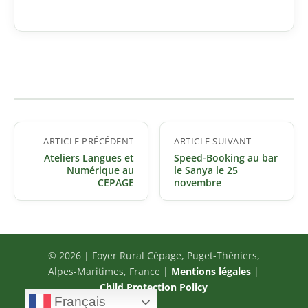
Navigation
ARTICLE PRÉCÉDENT
ARTICLE SUIVANT
de
Ateliers Langues et
Speed-Booking au bar
l’article
Numérique au
le Sanya le 25
CEPAGE
novembre
© 2026 | Foyer Rural Cépage, Puget-Théniers,
Alpes-Maritimes, France |
Mentions légales
|
Child Protection Policy
Français