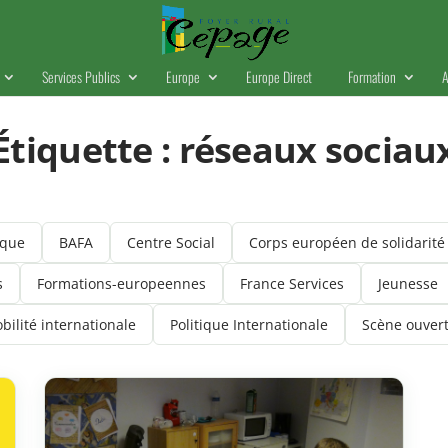
Services Publics
Europe
Europe Direct
Formation
A
Étiquette :
réseaux sociau
ique
BAFA
Centre Social
Corps européen de solidarité
s
Formations-europeennes
France Services
Jeunesse
bilité internationale
Politique Internationale
Scène ouver