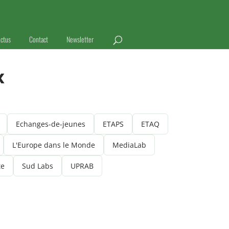
ctus
Contact
Newsletter
x
Echanges-de-jeunes
ETAPS
ETAQ
L'Europe dans le Monde
MediaLab
te
Sud Labs
UPRAB