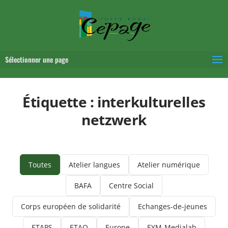
Sélectionner une page
Étiquette :
interkulturelles
netzwerk
Toutes
Atelier langues
Atelier numérique
BAFA
Centre Social
Corps européen de solidarité
Echanges-de-jeunes
ETAPS
ETAQ
Europe
EYM-Medialab