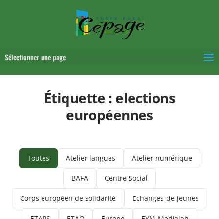
Sélectionner une page
Étiquette :
elections
européennes
Toutes
Atelier langues
Atelier numérique
BAFA
Centre Social
Corps européen de solidarité
Echanges-de-jeunes
ETAPS
ETAQ
Europe
EYM-Medialab