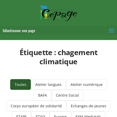
Sélectionner une page
Étiquette :
chagement
climatique
Toutes
Atelier langues
Atelier numérique
BAFA
Centre Social
Corps européen de solidarité
Echanges-de-jeunes
ETAPS
ETAQ
Europe
EYM-Medialab