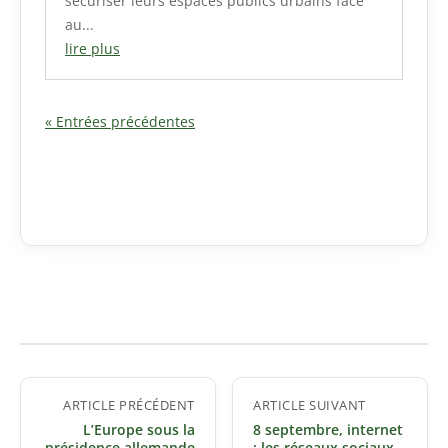
sécuriser leurs espaces publics urbains face
au...
lire plus
« Entrées précédentes
Navigation
ARTICLE PRÉCÉDENT
ARTICLE SUIVANT
de
L’Europe sous la
8 septembre, internet
l’article
présidence allemande
: les réseaux sociaux,