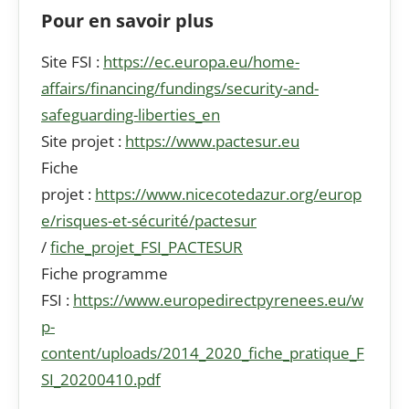
Pour en savoir plus
Site FSI :
https://ec.europa.eu/home-
affairs/financing/fundings/security-and-
safeguarding-liberties_en
Site projet :
https://www.pactesur.eu
Fiche
projet :
https://www.nicecotedazur.org/europ
e/risques-et-sécurité/pactesur
/
fiche_projet_FSI_PACTESUR
Fiche programme
FSI :
https://www.europedirectpyrenees.eu/w
p-
content/uploads/2014_2020_fiche_pratique_F
SI_20200410.pdf