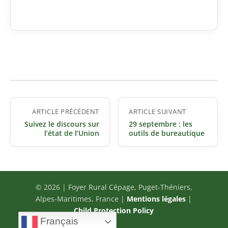
Navigation
ARTICLE PRÉCÉDENT
ARTICLE SUIVANT
de
Suivez le discours sur
29 septembre : les
l’article
l’état de l’Union
outils de bureautique
© 2026 | Foyer Rural Cépage, Puget-Théniers,
Alpes-Maritimes, France |
Mentions légales
|
Child Protection Policy
Français