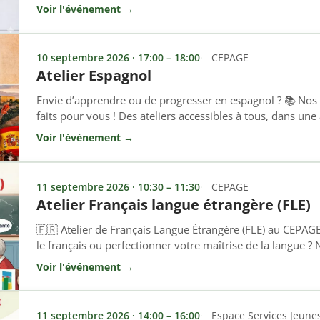
15
Voir l'événement →
10 septembre 2026 · 17:00 – 18:00
CEPAGE
Atelier Espagnol
Envie d’apprendre ou de progresser en espagnol ? 📚 Nos
faits pour vous ! Des ateliers accessibles à tous, dans un
dynamique. Inscrivez-vous et rejoignez-nous ! 📞 04 93 0
Voir l'événement →
rural-cepage.com
11 septembre 2026 · 10:30 – 11:30
CEPAGE
Atelier Français langue étrangère (FLE)
🇫🇷 Atelier de Français Langue Étrangère (FLE) au CEPAG
le français ou perfectionner votre maîtrise de la langue ? N
! Cet atelier s’adresse à toutes les personnes non-franco
Voir l'événement →
ou renforcer les bases de la langue française, à l’oral comm
11 septembre 2026 · 14:00 – 16:00
Espace Services Jeune