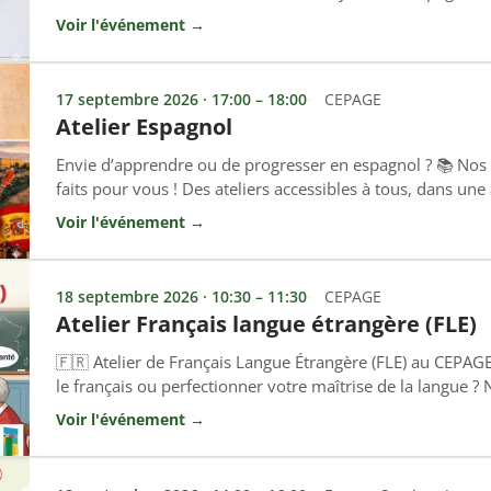
15
Voir l'événement →
17 septembre 2026 · 17:00 – 18:00
CEPAGE
Atelier Espagnol
Envie d’apprendre ou de progresser en espagnol ? 📚 Nos
faits pour vous ! Des ateliers accessibles à tous, dans un
dynamique. Inscrivez-vous et rejoignez-nous ! 📞 04 93 0
Voir l'événement →
rural-cepage.com
18 septembre 2026 · 10:30 – 11:30
CEPAGE
Atelier Français langue étrangère (FLE)
🇫🇷 Atelier de Français Langue Étrangère (FLE) au CEPAG
le français ou perfectionner votre maîtrise de la langue ? N
! Cet atelier s’adresse à toutes les personnes non-franco
Voir l'événement →
ou renforcer les bases de la langue française, à l’oral comm