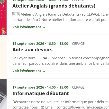
Atelier Anglais (grands débutants)
🇬🇧 Atelier d’Anglais (Grands Débutants) au CEPAGE ! Envi
partant de zéro ? Notre atelier hebdomadaire est fait pour 
spécifiquement aux personnes n’ayant jamais (ou très peu)
Voir l'événement →
apprendre les bases fondamentales à votre rythme, sans
ambiance bienveillante et conviviale. […]
15 septembre 2026 · 16:30 – 18:00
CEPAGE
Aide aux devoirs
Le Foyer Rural CEPAGE propose un temps d’accompagneme
dans leur parcours scolaire, dans une ambiance bienveill
chacun. 👉 Tous les mardis et vendredis 🕓 De 16h30 à 
Voir l'événement →
d’accompagnement permet aux enfants de : ✔ Mieux com
Gagner en autonomie ✔ Bénéficier […]
17 septembre 2026 · 14:00 – 15:00
CEPAGE
Informatique débutant
Découvrez notre nouvel atelier informatique pour débutan
contactez-nous : 📧 Email :contact@foyer-rural-cepage.c