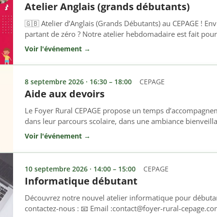
Atelier Anglais (grands débutants)
🇬🇧 Atelier d’Anglais (Grands Débutants) au CEPAGE ! Envi
partant de zéro ? Notre atelier hebdomadaire est fait pour 
spécifiquement aux personnes n’ayant jamais (ou très peu)
Voir l'événement →
apprendre les bases fondamentales à votre rythme, sans
ambiance bienveillante et conviviale. […]
8 septembre 2026 · 16:30 – 18:00
CEPAGE
Aide aux devoirs
Le Foyer Rural CEPAGE propose un temps d’accompagneme
dans leur parcours scolaire, dans une ambiance bienveill
chacun. 👉 Tous les mardis et vendredis 🕓 De 16h30 à 
Voir l'événement →
d’accompagnement permet aux enfants de : ✔ Mieux com
Gagner en autonomie ✔ Bénéficier […]
10 septembre 2026 · 14:00 – 15:00
CEPAGE
Informatique débutant
Découvrez notre nouvel atelier informatique pour débutan
contactez-nous : 📧 Email :contact@foyer-rural-cepage.c