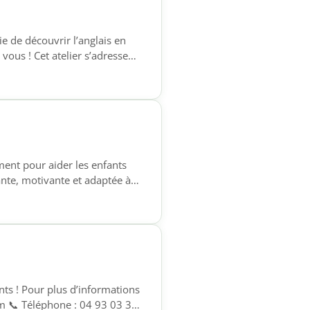
e de découvrir l’anglais en
vous ! Cet atelier s’adresse
 pratiqué l’anglais. Venez
 aucune pression, dans une
nt pour aider les enfants
ante, motivante et adaptée à
18h Ce temps
prendre leurs leçons ✔
ts ! Pour plus d’informations
om 📞 Téléphone : 04 93 03 31