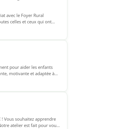
iat avec le Foyer Rural
es celles et ceux qui ont
numériques. Chaque semaine,
n pour les démarches
ts), une initiation […]
nt pour aider les enfants
ante, motivante et adaptée à
18h Ce temps
prendre leurs leçons ✔
E ! Vous souhaitez apprendre
otre atelier est fait pour vous