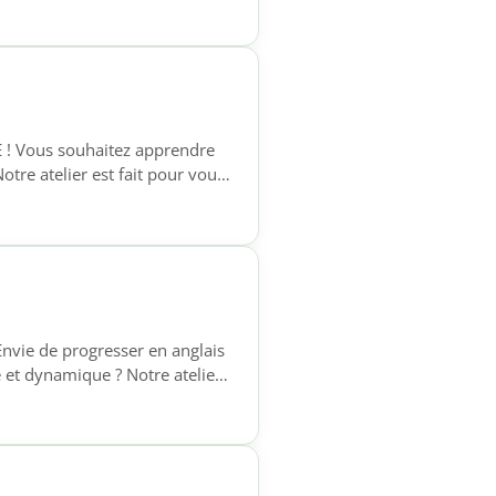
e à l’écrit, pour […]
E ! Vous souhaitez apprendre
otre atelier est fait pour vous
phones qui souhaitent acquérir
e à l’écrit, pour […]
Envie de progresser en anglais
 et dynamique ? Notre atelier
ux personnes ayant déjà
ce à l’oral, enrichir leur