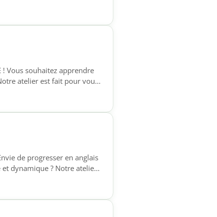
phones qui souhaitent acquérir
e à l’écrit, pour […]
E ! Vous souhaitez apprendre
otre atelier est fait pour vous
phones qui souhaitent acquérir
e à l’écrit, pour […]
Envie de progresser en anglais
 et dynamique ? Notre atelier
ux personnes ayant déjà
ce à l’oral, enrichir leur