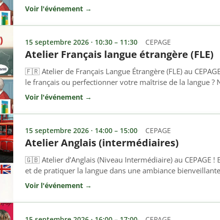
! Cet atelier s’adresse à toutes les personnes non-franco
Voir l'événement →
ou renforcer les bases de la langue française, à l’oral comm
15 septembre 2026 · 10:30 – 11:30
CEPAGE
Atelier Français langue étrangère (FLE)
🇫🇷 Atelier de Français Langue Étrangère (FLE) au CEPAG
le français ou perfectionner votre maîtrise de la langue ? N
! Cet atelier s’adresse à toutes les personnes non-franco
Voir l'événement →
ou renforcer les bases de la langue française, à l’oral comm
15 septembre 2026 · 14:00 – 15:00
CEPAGE
Atelier Anglais (intermédiaires)
🇬🇧 Atelier d’Anglais (Niveau Intermédiaire) au CEPAGE ! 
et de pratiquer la langue dans une ambiance bienveillante
hebdomadaire est fait pour vous ! Cet atelier s’adresse a
Voir l'événement →
quelques bases en anglais et qui souhaitent gagner en aisan
vocabulaire […]
15 septembre 2026 · 16:00 – 17:00
CEPAGE