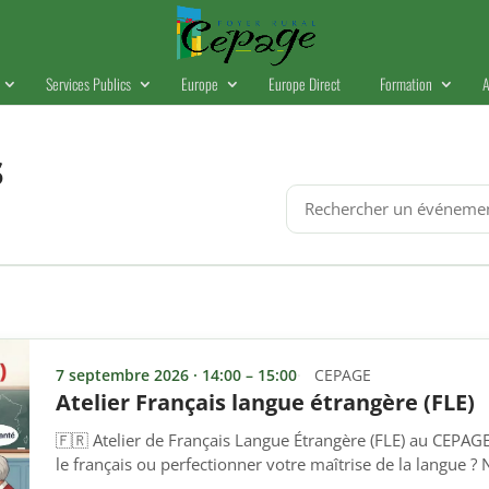
Services Publics
Europe
Europe Direct
Formation
A
s
Rechercher
un
événement
7 septembre 2026 · 14:00 – 15:00
CEPAGE
Atelier Français langue étrangère (FLE)
🇫🇷 Atelier de Français Langue Étrangère (FLE) au CEPAG
le français ou perfectionner votre maîtrise de la langue ? N
! Cet atelier s’adresse à toutes les personnes non-franco