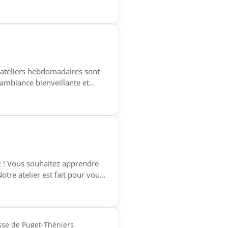
 ateliers hebdomadaires sont
e ambiance bienveillante et
3 31 15 📧 contact@foyer-
E ! Vous souhaitez apprendre
otre atelier est fait pour vous
phones qui souhaitent acquérir
e à l’écrit, pour […]
sse de Puget-Théniers