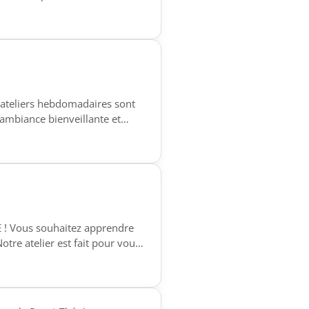
 ateliers hebdomadaires sont
e ambiance bienveillante et
3 31 15 📧 contact@foyer-
E ! Vous souhaitez apprendre
otre atelier est fait pour vous
phones qui souhaitent acquérir
e à l’écrit, pour […]