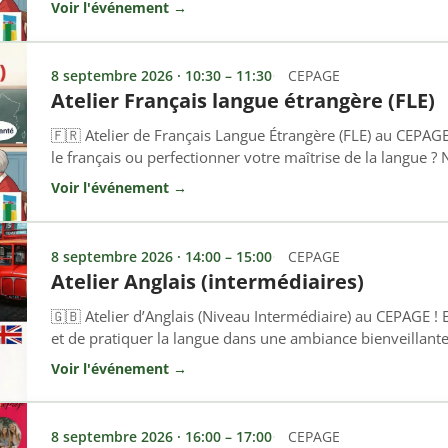
Voir l'événement →
ou renforcer les bases de la langue française, à l’oral comm
8 septembre 2026 · 10:30 – 11:30
CEPAGE
Atelier Français langue étrangère (FLE)
🇫🇷 Atelier de Français Langue Étrangère (FLE) au CEPAG
le français ou perfectionner votre maîtrise de la langue ? N
! Cet atelier s’adresse à toutes les personnes non-franco
Voir l'événement →
ou renforcer les bases de la langue française, à l’oral comm
8 septembre 2026 · 14:00 – 15:00
CEPAGE
Atelier Anglais (intermédiaires)
🇬🇧 Atelier d’Anglais (Niveau Intermédiaire) au CEPAGE ! 
et de pratiquer la langue dans une ambiance bienveillante
hebdomadaire est fait pour vous ! Cet atelier s’adresse a
Voir l'événement →
quelques bases en anglais et qui souhaitent gagner en aisan
vocabulaire […]
8 septembre 2026 · 16:00 – 17:00
CEPAGE