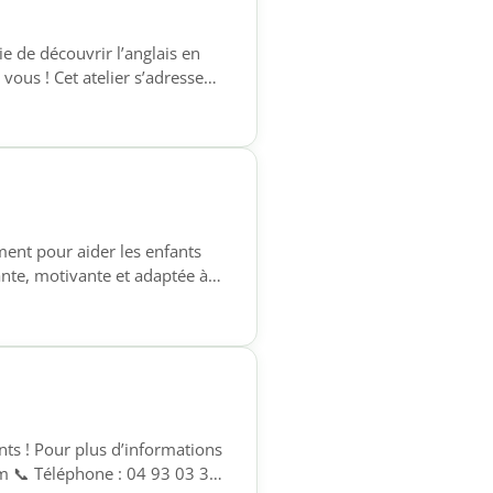
e de découvrir l’anglais en
vous ! Cet atelier s’adresse
 pratiqué l’anglais. Venez
 aucune pression, dans une
nt pour aider les enfants
ante, motivante et adaptée à
18h Ce temps
prendre leurs leçons ✔
ts ! Pour plus d’informations
om 📞 Téléphone : 04 93 03 31