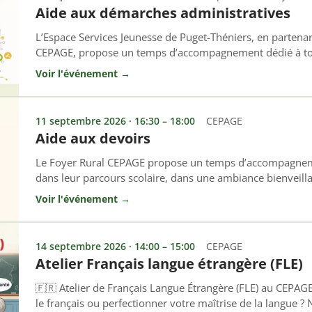
Aide aux démarches administratives
L’Espace Services Jeunesse de Puget-Théniers, en partenar
CEPAGE, propose un temps d’accompagnement dédié à tout
besoin d’aide dans leurs démarches administratives ou 
Voir l'événement →
un accueil personnalisé permet de bénéficier d’un soutie
administratives, l’accès aux droits (jeunes majeurs et paren
11 septembre 2026 · 16:30 – 18:00
CEPAGE
Aide aux devoirs
Le Foyer Rural CEPAGE propose un temps d’accompagneme
dans leur parcours scolaire, dans une ambiance bienveill
chacun. 👉 Tous les mardis et vendredis 🕓 De 16h30 à 
Voir l'événement →
d’accompagnement permet aux enfants de : ✔ Mieux com
Gagner en autonomie ✔ Bénéficier […]
14 septembre 2026 · 14:00 – 15:00
CEPAGE
Atelier Français langue étrangère (FLE)
🇫🇷 Atelier de Français Langue Étrangère (FLE) au CEPAG
le français ou perfectionner votre maîtrise de la langue ? N