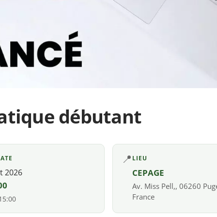
atique débutant
📍
DATE
LIEU
ût 2026
CEPAGE
00
Av. Miss Pell,, 06260 Pug
France
 15:00