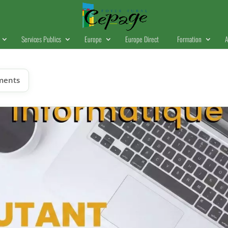
Services Publics
Europe
Europe Direct
Formation
A
ments