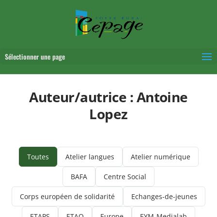
Sélectionner une page
Auteur/autrice :
Antoine
Lopez
Toutes
Atelier langues
Atelier numérique
BAFA
Centre Social
Corps européen de solidarité
Echanges-de-jeunes
ETAPS
ETAQ
Europe
EYM-Medialab