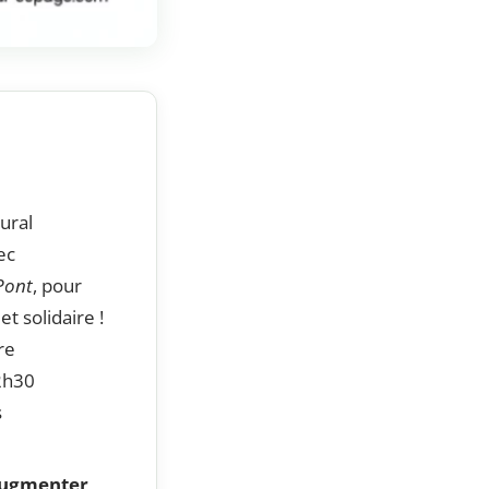
ural
ec
Pont
, pour
 solidaire !
re
2h30
s
 augmenter