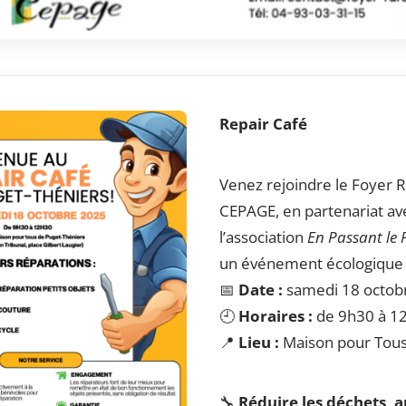
Repair Café
Venez rejoindre le Foyer R
CEPAGE, en partenariat av
l’association
En Passant le 
un événement écologique et
📅
Date :
samedi 18 octob
🕘
Horaires :
de 9h30 à 1
📍
Lieu :
Maison pour Tou
🔧
Réduire les déchets,