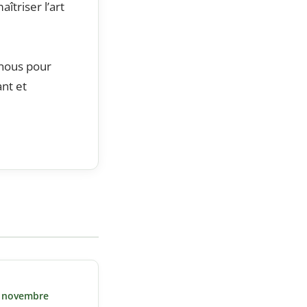
îtriser l’art
nous pour
ant et
8 novembre