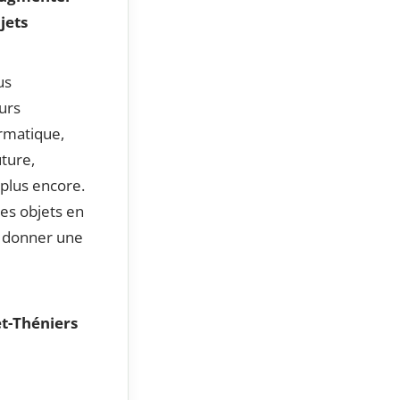
jets
us
urs
rmatique,
uture,
 plus encore.
es objets en
r donner une
t-Théniers