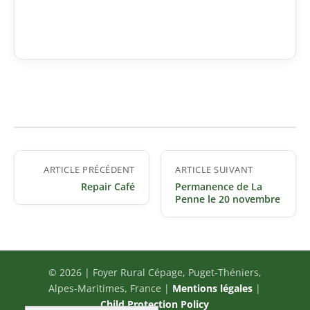
Navigation
ARTICLE PRÉCÉDENT
ARTICLE SUIVANT
de
Repair Café
Permanence de La
l’article
Penne le 20 novembre
© 2026 | Foyer Rural Cépage, Puget-Théniers,
Alpes-Maritimes, France |
Mentions légales
|
Child Protection Policy