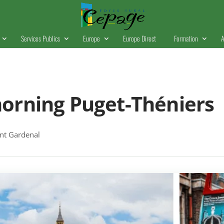
Services Publics
Europe
Europe Direct
Formation
A
orning Puget-Théniers
t Gardenal