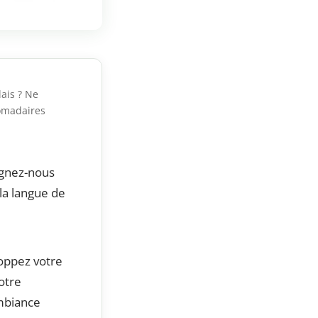
lais ? Ne
omadaires
ignez-nous
la langue de
oppez votre
otre
mbiance