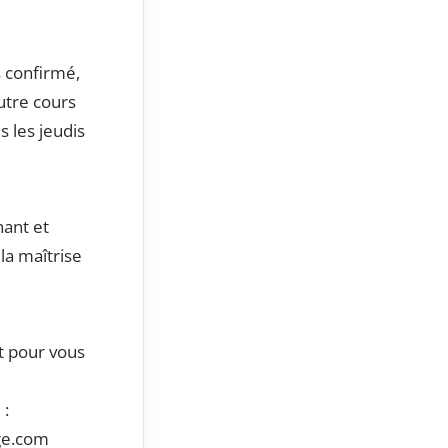
s confirmé,
utre cours
s les jeudis
nant et
la maîtrise
t pour vous
u
 :
ge.com