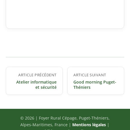
Navigation
ARTICLE PRÉCÉDENT
ARTICLE SUIVANT
de
Atelier informatique
Good morning Puget-
l’article
et sécurité
Théniers
© 2026 | Foyer Rural Cépage, Puget-Théniers,
Alpes-Maritimes, France |
Mentions légales
|