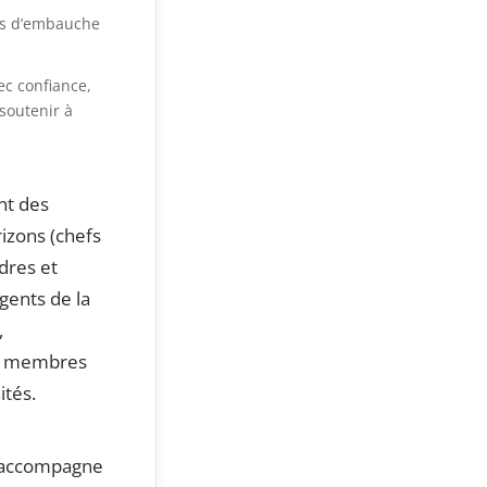
ns d’embauche
ec confiance,
soutenir à
nt des
izons (chefs
adres et
gents de la
,
us, membres
ités.
 accompagne