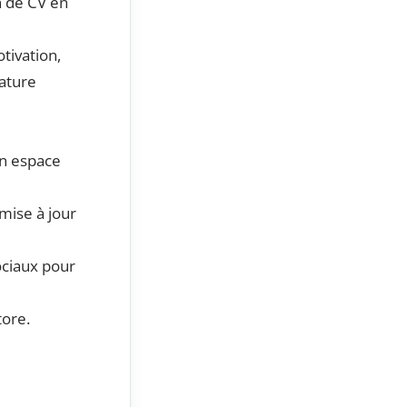
n de CV en
tivation,
ature
on espace
mise à jour
ociaux pour
tore.