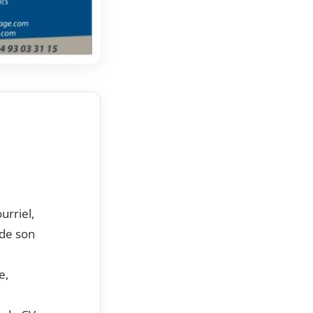
urriel,
 de son
e,