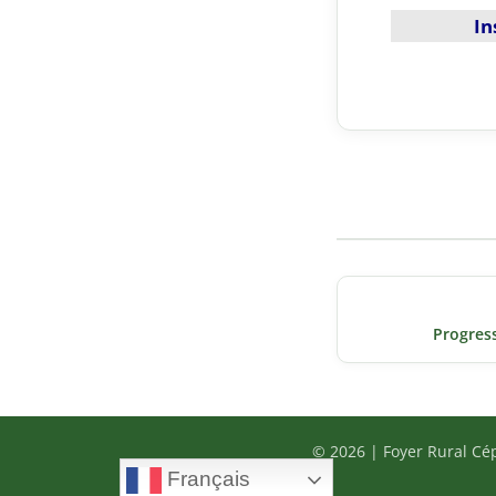
In
Navigation
de
Progress
l’article
© 2026 | Foyer Rural Cé
Français