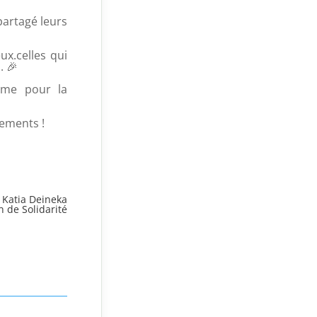
partagé leurs
x.celles qui
s.
🎉
rme pour la
ements !
Katia Deineka
 de Solidarité