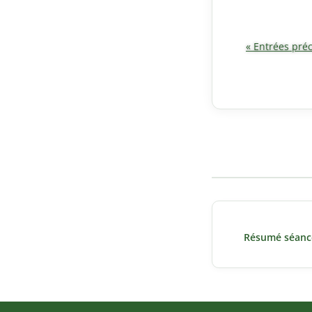
« Entrées pré
Navigation
de
Résumé séance
l’article