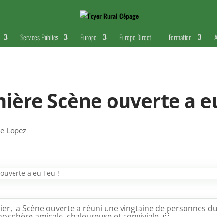
Services Publics
Europe
Europe Direct
Formation
A
ière Scène ouverte a eu 
e Lopez
er, la Scène ouverte a réuni une vingtaine de personnes du
osphère amicale, chaleureuse et conviviale.
🤗