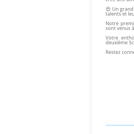
😍
Un grand m
talents et l
Notre premi
sont venus à
Votre enth
deuxième Scè
Restez conn