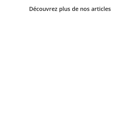
Découvrez plus de nos articles
ateur portable, gratuitement et pour longtemps ?C’est possible ave
ale du Numérique du Foyer Rural CEPAGE ! 🌿 📌 Conditions d’obte
à remplir✔️ Pièce d’identité +...