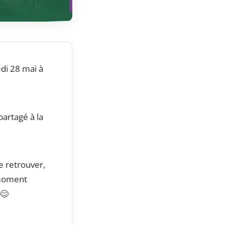
di 28 mai à
partagé à la
se retrouver,
 moment
😊