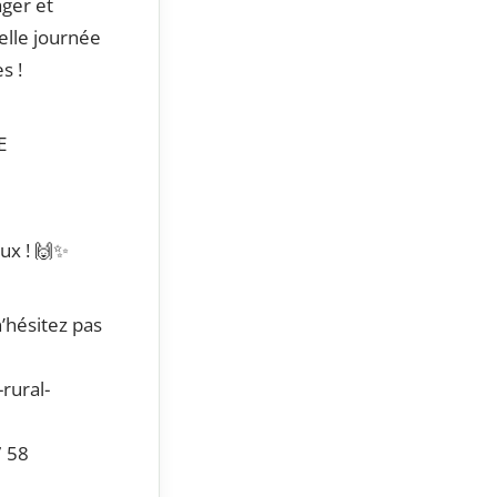
ager et
elle journée
s !
E
ux ! 🙌✨
’hésitez pas
rural-
7 58