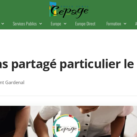
Services Publics
Europe
Europe Direct
Formation
A
s partagé particulier le
t Gardenal