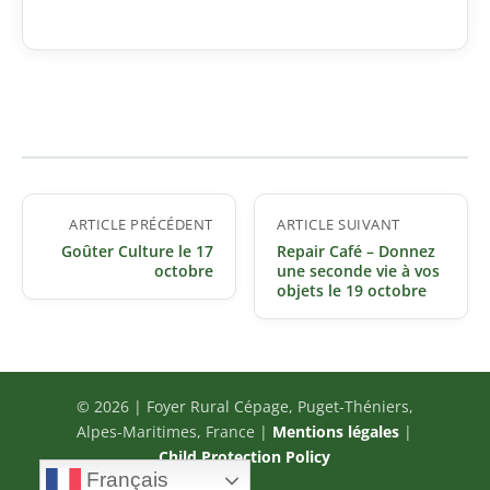
Navigation
ARTICLE PRÉCÉDENT
ARTICLE SUIVANT
de
Goûter Culture le 17
Repair Café – Donnez
l’article
octobre
une seconde vie à vos
objets le 19 octobre
© 2026 | Foyer Rural Cépage, Puget-Théniers,
Alpes-Maritimes, France |
Mentions légales
|
Child Protection Policy
Français