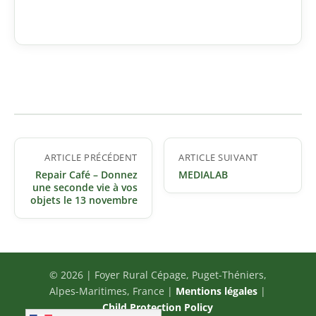
Navigation
ARTICLE PRÉCÉDENT
ARTICLE SUIVANT
de
Repair Café – Donnez
MEDIALAB
l’article
une seconde vie à vos
objets le 13 novembre
© 2026 | Foyer Rural Cépage, Puget-Théniers,
Alpes-Maritimes, France |
Mentions légales
|
Child Protection Policy