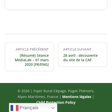
Navigation
ARTICLE PRÉCÉDENT
ARTICLE SUIVANT
de
[Résumé] Séance
28 avril : découverte
l’article
MédiaLab – 07 mars
du site de la CAF
2020 [FR/ENG]
© 2026 | Foyer Rural Cépage, Puget-Théniers,
Alpes-Maritimes, France |
Mentions légales
|
Child Protection Policy
Français