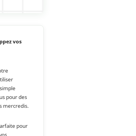
oppez vos
otre
iliser
t simple
ous pour des
es mercredis.
parfaite pour
vos