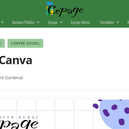
Services Publics
Europe
Europe Direct
Formation
A
E
CENTRE SOCIAL
 Canva
t Gardenal