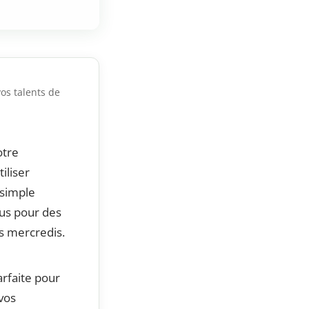
os talents de
otre
iliser
t simple
ous pour des
es mercredis.
arfaite pour
vos