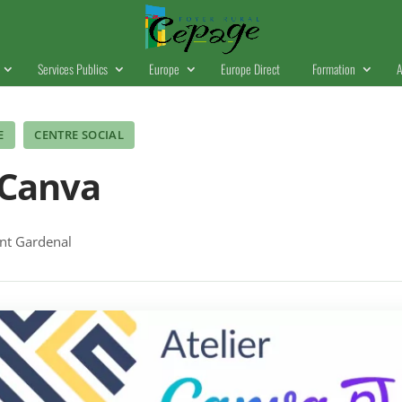
Services Publics
Europe
Europe Direct
Formation
A
E
CENTRE SOCIAL
 Canva
t Gardenal