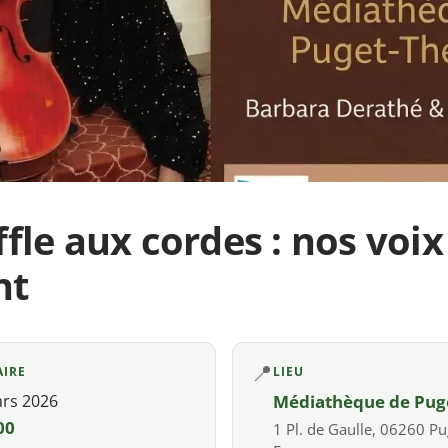
fle aux cordes : nos voix
nt
📍
AIRE
LIEU
ars 2026
Médiathèque de Pug
00
1 Pl. de Gaulle, 06260 Pu