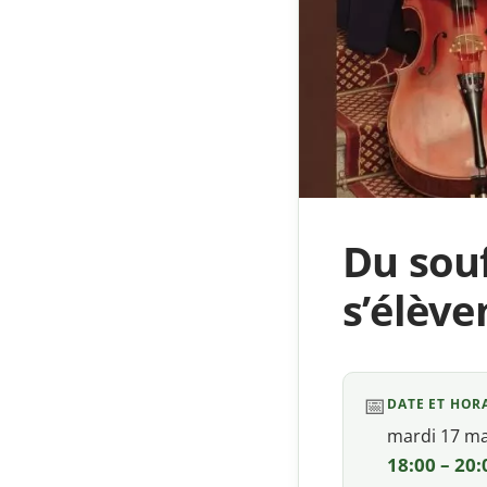
Du souf
s’élève
📅
DATE ET HOR
mardi 17 m
18:00 – 20: