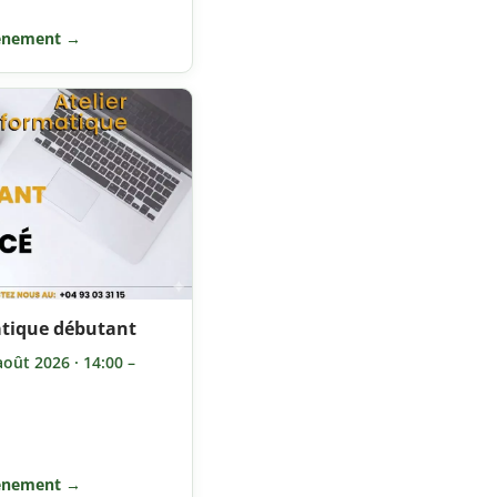
vénement →
tique débutant
août 2026 · 14:00 –
vénement →