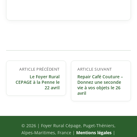
Navigation
ARTICLE PRÉCÉDENT
ARTICLE SUIVANT
de
Le Foyer Rural
Repair Café Couture –
l’article
CEPAGE à la Penne le
Donnez une seconde
22 avril
vie à vos objets le 26
avril
© 2026 | Foyer Rural Cépage, Puget-Théniers,
Alpes-Maritimes, France |
Mentions légales
|