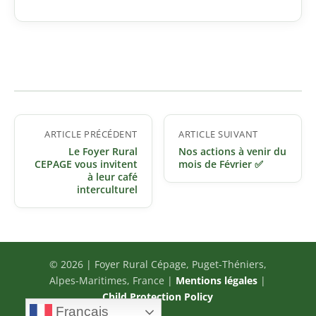
Navigation
ARTICLE PRÉCÉDENT
ARTICLE SUIVANT
de
Le Foyer Rural
Nos actions à venir du
l’article
CEPAGE vous invitent
mois de Février ✅
à leur café
interculturel
© 2026 | Foyer Rural Cépage, Puget-Théniers,
Alpes-Maritimes, France |
Mentions légales
|
Child Protection Policy
Français