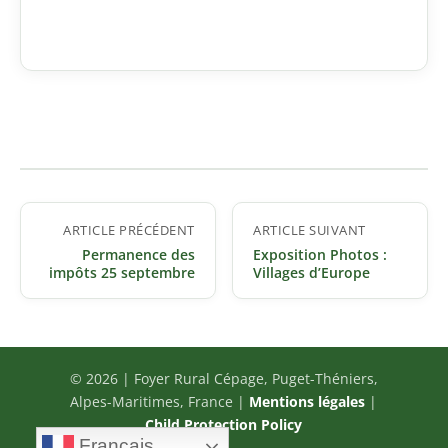
Navigation
ARTICLE PRÉCÉDENT
ARTICLE SUIVANT
de
Permanence des
Exposition Photos :
l’article
impôts 25 septembre
Villages d’Europe
© 2026 | Foyer Rural Cépage, Puget-Théniers,
Alpes-Maritimes, France |
Mentions légales
|
Child Protection Policy
Français