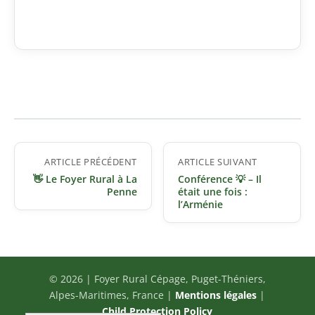
Navigation
ARTICLE PRÉCÉDENT
ARTICLE SUIVANT
de
👋 Le Foyer Rural à La
Conférence 💡 – Il
l’article
Penne
était une fois :
l’Arménie
© 2026 | Foyer Rural Cépage, Puget-Théniers,
Alpes-Maritimes, France |
Mentions légales
|
Child Protection Policy