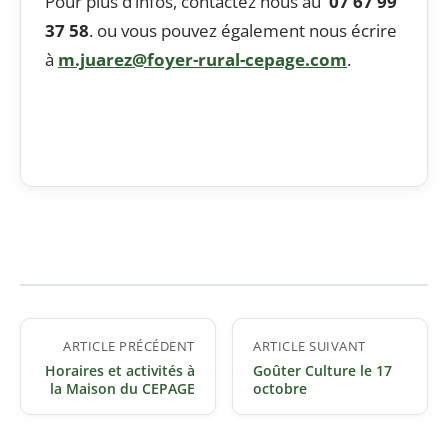
Pour plus d’infos, contactez nous au
07 67 99
37 58
. ou vous pouvez également nous écrire
à
m.juarez@foyer-rural-
cepage
.
com
.
Navigation
ARTICLE PRÉCÉDENT
ARTICLE SUIVANT
de
Horaires et activités à
Goûter Culture le 17
l’article
la Maison du CEPAGE
octobre