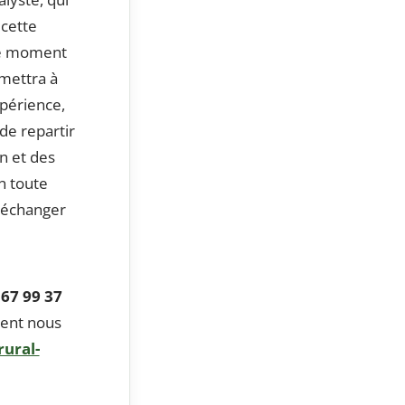
 cette
Ce moment
rmettra à
périence,
de repartir
n et des
n toute
t échanger
 67 99 37
ent nous
ural-