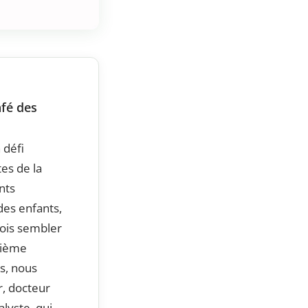
afé des
 défi
tes de la
nts
des enfants,
fois sembler
sième
s, nous
r, docteur
lyste, qui