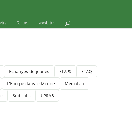
ctus
Contact
Newsletter
Echanges-de-jeunes
ETAPS
ETAQ
L'Europe dans le Monde
MediaLab
te
Sud Labs
UPRAB