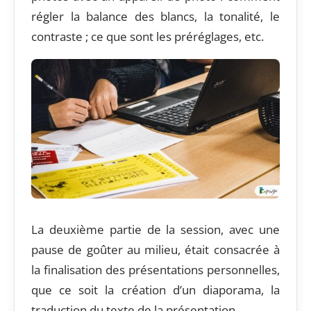
régler la balance des blancs, la tonalité, le
contraste ; ce que sont les préréglages, etc.
[Katia, in her turn, explained her usual routine
that she follows after she has taken photos with
a photo camera: how to adjust the white
balance, tone, contrast; what presets are, etc.]
La deuxième partie de la session, avec une
pause de goûter au milieu, était consacrée à
la finalisation des présentations personnelles,
que ce soit la création d’un diaporama, la
traduction du texte de la présentation…