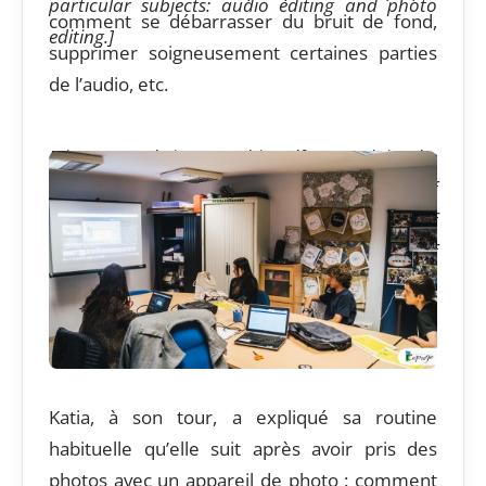
particular subjects: audio editing and photo
comment se débarrasser du bruit de fond,
editing.]
supprimer soigneusement certaines parties
de l’audio, etc.
[Vincent took it upon himself to explain the
intricacies of editing the audio recording of
someone’s speech. He covered how to get rid of
the background noise, delete certain parts of
the audio neatly, and more.]
Katia, à son tour, a expliqué sa routine
habituelle qu’elle suit après avoir pris des
photos avec un appareil de photo : comment