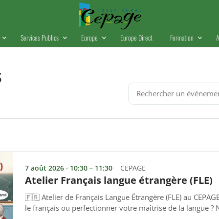
Services Publics
Europe
Europe Direct
Formation
A
s
Rechercher
un
événement
7 août 2026 · 10:30 – 11:30
CEPAGE
Atelier Français langue étrangère (FLE)
🇫🇷 Atelier de Français Langue Étrangère (FLE) au CEPAG
le français ou perfectionner votre maîtrise de la langue ? N
! Cet atelier s’adresse à toutes les personnes non-franco