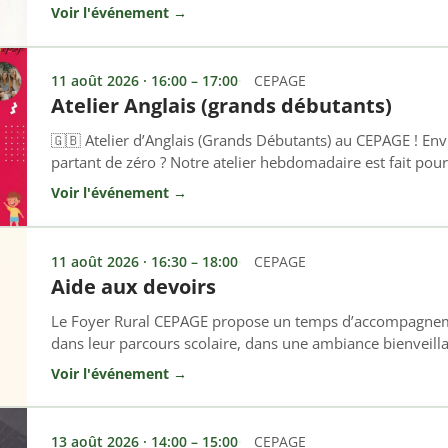
hebdomadaire est fait pour vous ! Cet atelier s’adresse a
Voir l'événement →
quelques bases en anglais et qui souhaitent gagner en aisan
vocabulaire […]
11 août 2026 · 16:00 – 17:00
CEPAGE
Atelier Anglais (grands débutants)
🇬🇧 Atelier d’Anglais (Grands Débutants) au CEPAGE ! Envi
partant de zéro ? Notre atelier hebdomadaire est fait pour 
spécifiquement aux personnes n’ayant jamais (ou très peu)
Voir l'événement →
apprendre les bases fondamentales à votre rythme, sans
ambiance bienveillante et conviviale. […]
11 août 2026 · 16:30 – 18:00
CEPAGE
Aide aux devoirs
Le Foyer Rural CEPAGE propose un temps d’accompagneme
dans leur parcours scolaire, dans une ambiance bienveill
chacun. 👉 Tous les mardis et vendredis 🕓 De 16h30 à 
Voir l'événement →
d’accompagnement permet aux enfants de : ✔ Mieux com
Gagner en autonomie ✔ Bénéficier […]
13 août 2026 · 14:00 – 15:00
CEPAGE