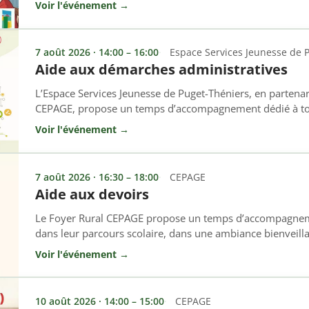
Voir l'événement →
ou renforcer les bases de la langue française, à l’oral comm
7 août 2026 · 14:00 – 16:00
Espace Services Jeunesse de 
Aide aux démarches administratives
L’Espace Services Jeunesse de Puget-Théniers, en partenar
CEPAGE, propose un temps d’accompagnement dédié à tout
besoin d’aide dans leurs démarches administratives ou 
Voir l'événement →
un accueil personnalisé permet de bénéficier d’un soutie
administratives, l’accès aux droits (jeunes majeurs et paren
7 août 2026 · 16:30 – 18:00
CEPAGE
Aide aux devoirs
Le Foyer Rural CEPAGE propose un temps d’accompagneme
dans leur parcours scolaire, dans une ambiance bienveill
chacun. 👉 Tous les mardis et vendredis 🕓 De 16h30 à 
Voir l'événement →
d’accompagnement permet aux enfants de : ✔ Mieux com
Gagner en autonomie ✔ Bénéficier […]
10 août 2026 · 14:00 – 15:00
CEPAGE