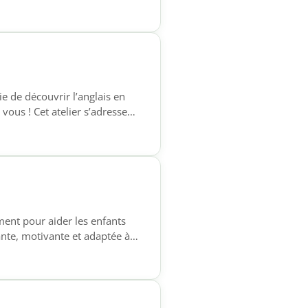
ux personnes ayant déjà
ce à l’oral, enrichir leur
e de découvrir l’anglais en
vous ! Cet atelier s’adresse
 pratiqué l’anglais. Venez
 aucune pression, dans une
nt pour aider les enfants
ante, motivante et adaptée à
18h Ce temps
prendre leurs leçons ✔