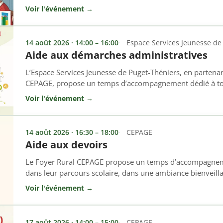
! Cet atelier s’adresse à toutes les personnes non-franco
Voir l'événement →
ou renforcer les bases de la langue française, à l’oral comm
14 août 2026 · 14:00 – 16:00
Espace Services Jeunesse de
Aide aux démarches administratives
L’Espace Services Jeunesse de Puget-Théniers, en partenar
CEPAGE, propose un temps d’accompagnement dédié à tout
besoin d’aide dans leurs démarches administratives ou 
Voir l'événement →
un accueil personnalisé permet de bénéficier d’un soutie
administratives, l’accès aux droits (jeunes majeurs et paren
14 août 2026 · 16:30 – 18:00
CEPAGE
Aide aux devoirs
Le Foyer Rural CEPAGE propose un temps d’accompagneme
dans leur parcours scolaire, dans une ambiance bienveill
chacun. 👉 Tous les mardis et vendredis 🕓 De 16h30 à 
Voir l'événement →
d’accompagnement permet aux enfants de : ✔ Mieux com
Gagner en autonomie ✔ Bénéficier […]
17 août 2026 · 14:00 – 15:00
CEPAGE