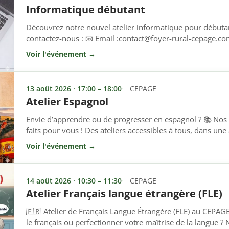
Informatique débutant
Découvrez notre nouvel atelier informatique pour débutan
contactez-nous : 📧 Email :contact@foyer-rural-cepage.c
15
Voir l'événement →
13 août 2026 · 17:00 – 18:00
CEPAGE
Atelier Espagnol
Envie d’apprendre ou de progresser en espagnol ? 📚 Nos
faits pour vous ! Des ateliers accessibles à tous, dans un
dynamique. Inscrivez-vous et rejoignez-nous ! 📞 04 93 0
Voir l'événement →
rural-cepage.com
14 août 2026 · 10:30 – 11:30
CEPAGE
Atelier Français langue étrangère (FLE)
🇫🇷 Atelier de Français Langue Étrangère (FLE) au CEPAG
le français ou perfectionner votre maîtrise de la langue ? N