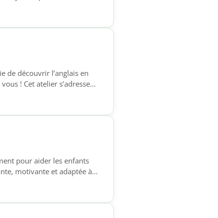
ux personnes ayant déjà
ce à l’oral, enrichir leur
e de découvrir l’anglais en
vous ! Cet atelier s’adresse
 pratiqué l’anglais. Venez
 aucune pression, dans une
nt pour aider les enfants
ante, motivante et adaptée à
18h Ce temps
prendre leurs leçons ✔