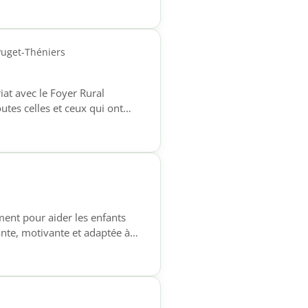
e à l’écrit, pour […]
Puget-Théniers
iat avec le Foyer Rural
es celles et ceux qui ont
numériques. Chaque semaine,
n pour les démarches
ts), une initiation […]
nt pour aider les enfants
ante, motivante et adaptée à
18h Ce temps
prendre leurs leçons ✔