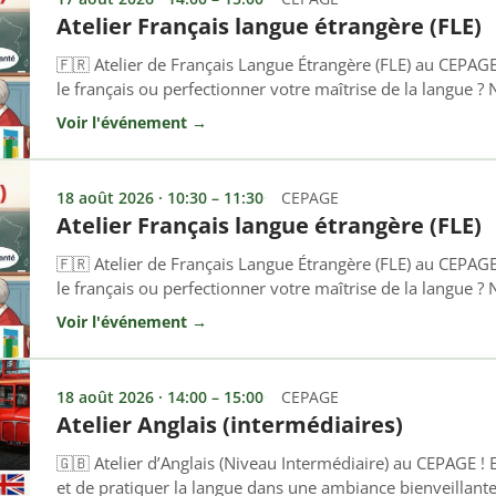
Atelier Français langue étrangère (FLE)
🇫🇷 Atelier de Français Langue Étrangère (FLE) au CEPAG
le français ou perfectionner votre maîtrise de la langue ? N
! Cet atelier s’adresse à toutes les personnes non-franco
Voir l'événement →
ou renforcer les bases de la langue française, à l’oral comm
18 août 2026 · 10:30 – 11:30
CEPAGE
Atelier Français langue étrangère (FLE)
🇫🇷 Atelier de Français Langue Étrangère (FLE) au CEPAG
le français ou perfectionner votre maîtrise de la langue ? N
! Cet atelier s’adresse à toutes les personnes non-franco
Voir l'événement →
ou renforcer les bases de la langue française, à l’oral comm
18 août 2026 · 14:00 – 15:00
CEPAGE
Atelier Anglais (intermédiaires)
🇬🇧 Atelier d’Anglais (Niveau Intermédiaire) au CEPAGE ! 
et de pratiquer la langue dans une ambiance bienveillante