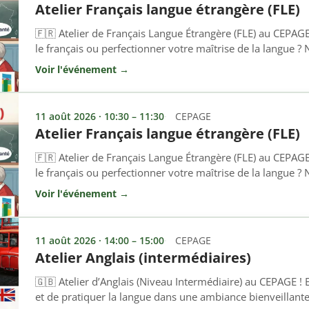
Atelier Français langue étrangère (FLE)
🇫🇷 Atelier de Français Langue Étrangère (FLE) au CEPAG
le français ou perfectionner votre maîtrise de la langue ? N
! Cet atelier s’adresse à toutes les personnes non-franco
Voir l'événement →
ou renforcer les bases de la langue française, à l’oral comm
11 août 2026 · 10:30 – 11:30
CEPAGE
Atelier Français langue étrangère (FLE)
🇫🇷 Atelier de Français Langue Étrangère (FLE) au CEPAG
le français ou perfectionner votre maîtrise de la langue ? N
! Cet atelier s’adresse à toutes les personnes non-franco
Voir l'événement →
ou renforcer les bases de la langue française, à l’oral comm
11 août 2026 · 14:00 – 15:00
CEPAGE
Atelier Anglais (intermédiaires)
🇬🇧 Atelier d’Anglais (Niveau Intermédiaire) au CEPAGE ! 
et de pratiquer la langue dans une ambiance bienveillante