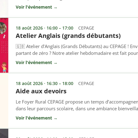
hebdomadaire est fait pour vous ! Cet atelier s’adresse a
Voir l'événement →
quelques bases en anglais et qui souhaitent gagner en aisan
vocabulaire […]
18 août 2026 · 16:00 – 17:00
CEPAGE
Atelier Anglais (grands débutants)
🇬🇧 Atelier d’Anglais (Grands Débutants) au CEPAGE ! Envi
partant de zéro ? Notre atelier hebdomadaire est fait pour 
spécifiquement aux personnes n’ayant jamais (ou très peu)
Voir l'événement →
apprendre les bases fondamentales à votre rythme, sans
ambiance bienveillante et conviviale. […]
18 août 2026 · 16:30 – 18:00
CEPAGE
Aide aux devoirs
Le Foyer Rural CEPAGE propose un temps d’accompagneme
dans leur parcours scolaire, dans une ambiance bienveill
chacun. 👉 Tous les mardis et vendredis 🕓 De 16h30 à 
Voir l'événement →
d’accompagnement permet aux enfants de : ✔ Mieux com
Gagner en autonomie ✔ Bénéficier […]