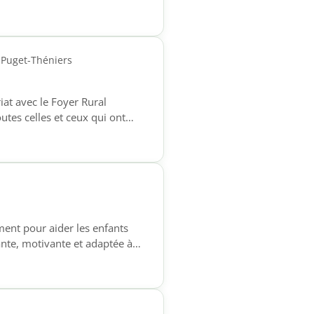
phones qui souhaitent acquérir
e à l’écrit, pour […]
 Puget-Théniers
iat avec le Foyer Rural
es celles et ceux qui ont
numériques. Chaque semaine,
n pour les démarches
ts), une initiation […]
nt pour aider les enfants
ante, motivante et adaptée à
18h Ce temps
prendre leurs leçons ✔